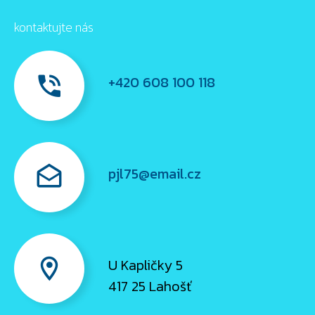
kontaktujte nás
+420 608 100 118
.
pjl75@email.cz
.
U Kapličky 5
.
417 25 Lahošť