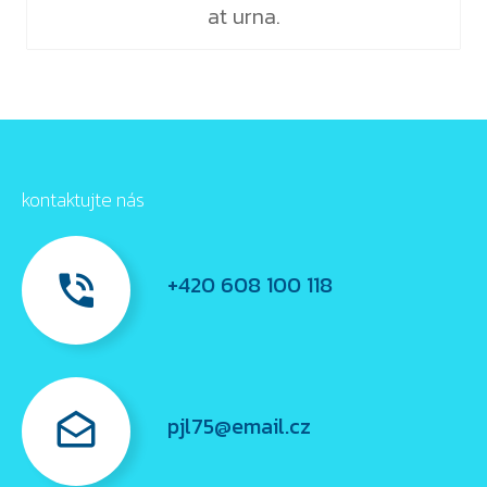
at urna.
kontaktujte nás
+420 608 100 118
.
pjl75@email.cz
.